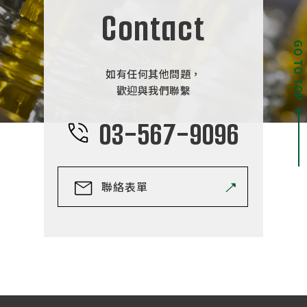
【標準壓力容器的規格】
Contact
壓力容器容量 → 最多到 40 公升。
GO TO TOP
使用壓力→0.49Mpa (約5kgf/ cm2 以內)。
(依種類不同也有未滿0.2MPa的壓力容器)
如有任何其他問題，
歡迎與我們聯繫
選定要點 2｜選擇內容器式或是直接投入式
把材料以容器的狀態直接放入壓力容器使用稱為內容器
03-567-9096
式。(清洗會較方便)
把材料直接放入壓力容器裡使用稱為直接投入式。(這樣
就需要洗淨廢棄的油或溶劑等)
聯絡表單
選定要點 3｜可選配件加工．或可選配件
上述第一項、第二項以外的壓力容器，我們還有可選加工
壓力容器跟可選配件的商品。
另外如果需要特別訂製的壓力容器的話，請與敝公司的業
務部門聯繫。