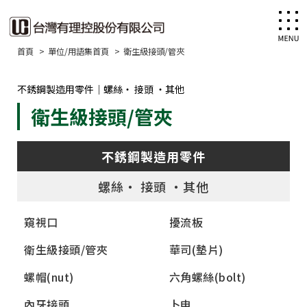
首頁
單位/用語集首頁
衛生級接頭/管夾
不銹鋼製造用零件｜螺絲・ 接頭 ・其他
衛生級接頭/管夾
不銹鋼製造用零件
螺絲・ 接頭 ・其他
窺視口
擾流板
衛生級接頭/管夾
華司(墊片)
螺帽(nut)
六角螺絲(bolt)
內牙接頭
卜申