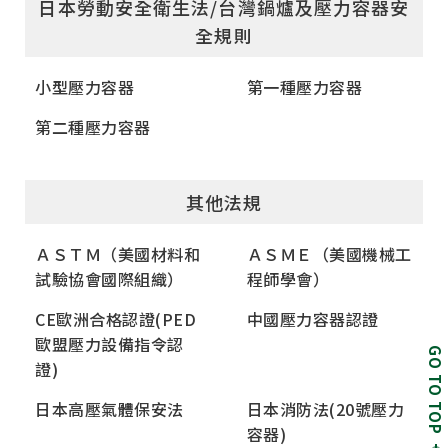
日本勞動安全衛生法/台灣鍋爐及壓力容器安
全規則
小型壓力容器
第一種壓力容器
第二種壓力容器
其他法規
ＡＳＴＭ（美國材料和
ＡＳＭＥ（美國機械工
試驗協會國際組織）
程師學會）
CE歐洲合格認證(PED
中國壓力容器認證
歐盟壓力設備指令認
GO TO TOP
證)
日本高壓氣體保安法
日本消防法(20號壓力
容器)